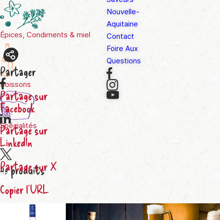
Nouvelle-
Aquitaine
Épices, Condiments & miel
Contact
Foire Aux
Questions
Partager
Boissons
Partage sur
Facebook
Spécialités
Partage sur
LinkedIn
Partage sur X
48
produits
Copier l'URL