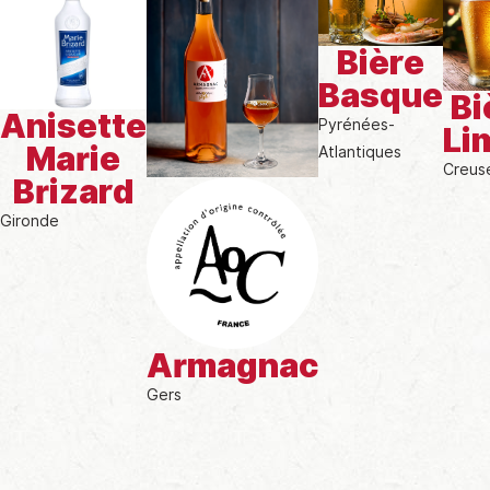
Bière
Basque
Bi
Anisette
Pyrénées-
Li
Marie
Atlantiques
Creus
Brizard
Gironde
Armagnac
Gers