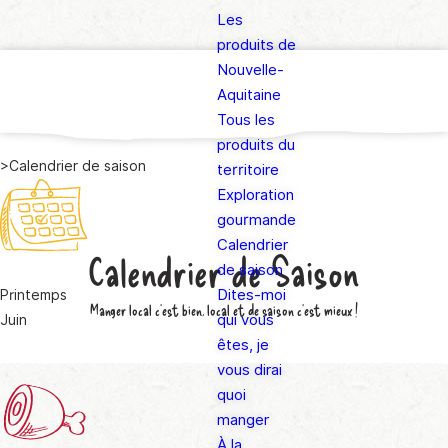
Les
produits de
Nouvelle-
Aquitaine
Tous les
produits du
>
Calendrier de saison
territoire
Exploration
gourmande
Calendrier
Calendrier de Saison
de saison
Dites-moi
Printemps
Manger local c'est bien, local et
de saison
c'est mieux !
qui vous
Juin
êtes, je
vous dirai
quoi
manger
À la