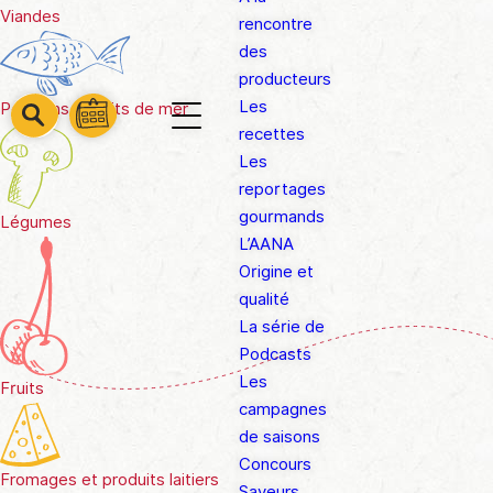
Viandes
rencontre
des
producteurs
Les
Poissons & fruits de mer
barre
barre
recettes
barre
1
2
Les
3
reportages
gourmands
Légumes
L’AANA
Origine et
qualité
La série de
Podcasts
Les
Fruits
campagnes
de saisons
Concours
Fromages et produits laitiers
Saveurs