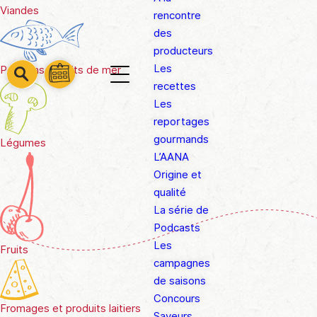
Viandes
rencontre
des
producteurs
Les
Poissons & fruits de mer
barre
barre
recettes
barre
1
2
Les
3
reportages
gourmands
Légumes
L’AANA
Origine et
qualité
La série de
Podcasts
Les
Fruits
campagnes
de saisons
Concours
Fromages et produits laitiers
Saveurs