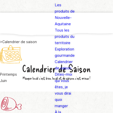
Les
produits de
Nouvelle-
Aquitaine
Tous les
produits du
>
Calendrier de saison
territoire
Exploration
gourmande
Calendrier
Calendrier de Saison
de saison
Dites-moi
Printemps
Manger local c'est bien, local et
de saison
c'est mieux !
qui vous
Juin
êtes, je
vous dirai
quoi
manger
À la