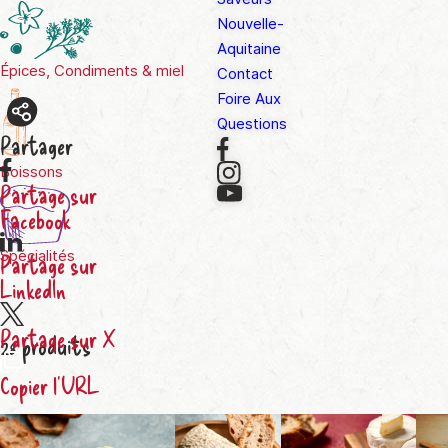
Nouvelle-
Aquitaine
Épices, Condiments & miel
Contact
Foire Aux
Questions
Partager
Boissons
Partage sur
Facebook
Spécialités
Partage sur
LinkedIn
Partage sur X
28
produits
Copier l'URL