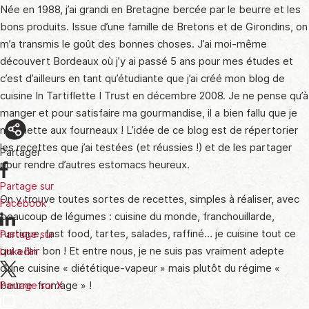
Née en 1988, j’ai grandi en Bretagne bercée par le beurre et les
bons produits. Issue d’une famille de Bretons et de Girondins, on
m’a transmis le goût des bonnes choses. J’ai moi-même
découvert Bordeaux où j’y ai passé 5 ans pour mes études et
c’est d’ailleurs en tant qu’étudiante que j’ai créé mon blog de
cuisine In Tartiflette I Trust en décembre 2008. Je ne pense qu’à
manger et pour satisfaire ma gourmandise, il a bien fallu que je
me mette aux fourneaux ! L’idée de ce blog est de répertorier
les recettes que j’ai testées (et réussies !) et de les partager
Partager
pour rendre d’autres estomacs heureux.
Partage sur
On y trouve toutes sortes de recettes, simples à réaliser, avec
Facebook
beaucoup de légumes : cuisine du monde, franchouillarde,
rustique, fast food, tartes, salades, raffiné… je cuisine tout ce
Partage sur
qui a l’air bon ! Et entre nous, je ne suis pas vraiment adepte
LinkedIn
d’une cuisine « diététique-vapeur » mais plutôt du régime «
beurre-fromage » !
Partage sur X