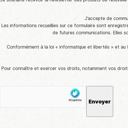
Inscription
newsletter
RGPD
(Nécessaire)
J’accepte de communi
Les informations recueillies sur ce formulaire sont enregist
de futures communications. Elles s
Conformément à la loi « informatique et libertés » et a
Pour connaître et exercer vos droits, notamment vos droits 