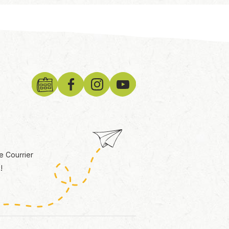
e Courrier
!