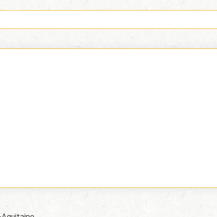
E-
mail
Message
(Nécessaire)
-Aquitaine