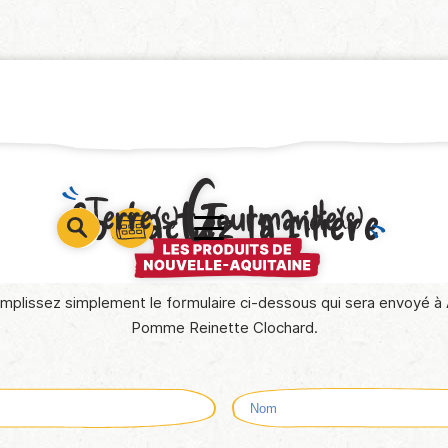
Contactez la filière
barre
barre
barre
1
2
3
mplissez simplement le formulaire ci-dessous qui sera envoyé à
Pomme Reinette Clochard.
aire)