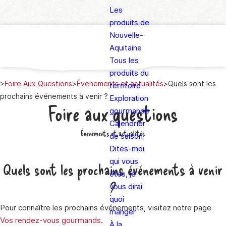
Les
produits de
Nouvelle-
Aquitaine
Tous les
produits du
>
Foire Aux Questions
>
Évenements et actualités
>
Quels sont les
territoire
prochains événements à venir ?
Exploration
Foire aux questions
gourmande
Calendrier
Évenements et actualités
de saison
Dites-moi
qui vous
Quels sont les prochains événements à venir
êtes, je
?
vous dirai
quoi
Pour connaître les prochains événements, visitez notre page
manger
Vos rendez-vous gourmands
.
À la