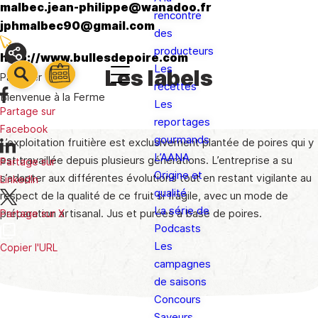
malbec.jean-philippe@wanadoo.fr
rencontre
jphmalbec90@gmail.com
des
producteurs
http://www.bullesdepoire.com
Les
Les labels
barre
Partager
barre
recettes
barre
1
Bienvenue à la Ferme
2
Les
3
Partage sur
reportages
Facebook
gourmands
L’exploitation fruitière est exclusivement plantée de poires qui y
L’AANA
est travaillée depuis plusieurs générations. L’entreprise a su
Partage sur
Origine et
s’adapter aux différentes évolutions tout en restant vigilante au
LinkedIn
qualité
respect de la qualité de ce fruit si fragile, avec un mode de
La série de
préparation artisanal. Jus et purées à base de poires.
Partage sur X
Podcasts
Les
Copier l'URL
campagnes
de saisons
Concours
Saveurs