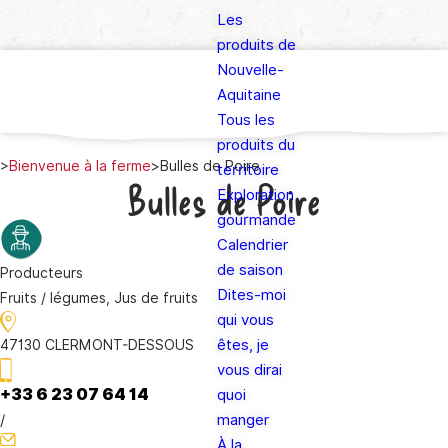
Les
produits de
Nouvelle-
Aquitaine
Tous les
produits du
>
Bienvenue à la ferme
>
Bulles de Poire
territoire
Bulles de Poire
Exploration
gourmande
Calendrier
de saison
Producteurs
Dites-moi
Fruits / légumes, Jus de fruits
qui vous
êtes, je
47130 CLERMONT-DESSOUS
vous dirai
+33 6 23 07 64 14
quoi
/
manger
À la