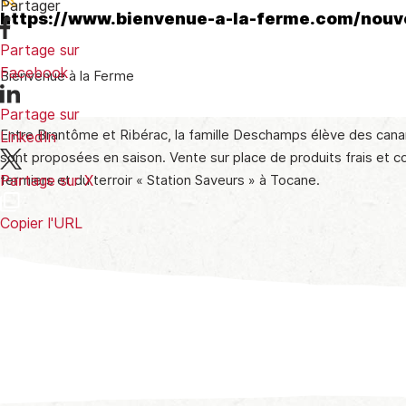
Partager
https://www.bienvenue-a-la-ferme.com/nouv
Partage sur
Facebook
Bienvenue à la Ferme
Partage sur
Entre Brantôme et Ribérac, la famille Deschamps élève des canard
LinkedIn
sont proposées en saison. Vente sur place de produits frais et c
fermiers et du terroir « Station Saveurs » à Tocane.
Partage sur X
Copier l'URL