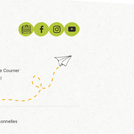
e Courrier
!
sonnelles