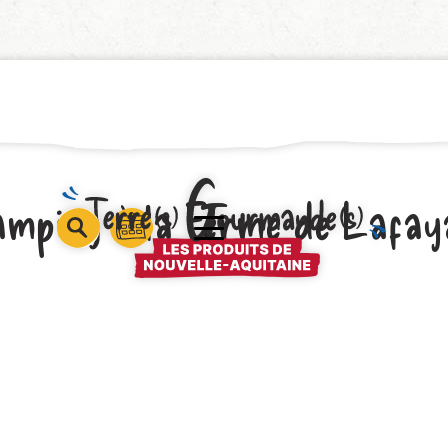
amping à la Ferme de Lafay
barre
barre
barre
1
2
3