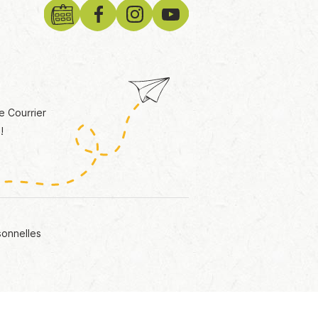
e Courrier
!
sonnelles