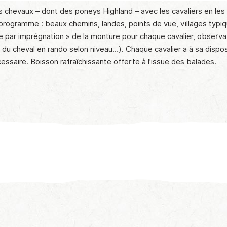
rs chevaux – dont des poneys Highland – avec les cavaliers en les
u programme : beaux chemins, landes, points de vue, villages ty
ve par imprégnation » de la monture pour chaque cavalier, observ
te du cheval en rando selon niveau…). Chaque cavalier a à sa dispo
ssaire. Boisson rafraîchissante offerte à l’issue des balades.