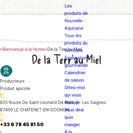
Les
produits de
Nouvelle-
Aquitaine
Tous les
produits du
>
Bienvenue à la ferme
>
De la Terr’au Miel
territoire
De la Terr’au Miel
Exploration
gourmande
Calendrier
de saison
Producteurs
Dites-moi
Produit apicole
qui vous
êtes, je
625 Route De Saint Leonard De Noblat - Les Saignes
vous dirai
87400 LE CHATENET-EN-DOGNON
quoi
+33 6 78 45 81 50
manger
/
À la