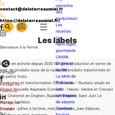
rencontre
contact@delaterreaumiel.fr
des
producteurs
https://delaterreaumiel.fr/
Les
barre
barre
recettes
barre
1
2
Les
Les labels
3
reportages
Bienvenue à la Ferme
gourmands
L’AANA
Origine et
Sylvie en activité depuis 2020 fait de la production et vente de
qualité
miel, de produits issus de la ruche, de produits transformés et
Partager
La série de
de petits fruits.
Podcasts
Production et transformation 100 % locale – Ruchers situés en
Partage sur
Les
Région Nouvelle Aquitaine (Limousin : Haute- Vienne et Creuse)
Facebook
campagnes
: Le Chatenet en Dognon, Bujaleuf, Panazol, Saint Just Le
de saisons
Martel, Fontléon.
Partage sur
Concours
Produits : pâtes à tartiner, miel, confitures, pain d’épices,
LinkedIn
Saveurs