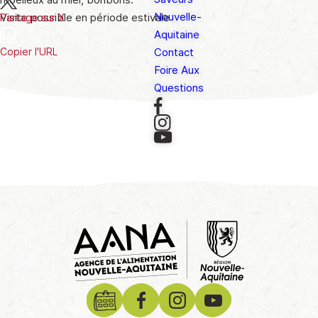
moelleux au miel, bonbons.
Nouvelle-
Visite possible en période estivale
Partage sur X
Aquitaine
Copier l'URL
Contact
Foire Aux
Questions