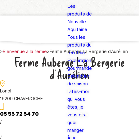
Les
produits de
Nouvelle-
Aquitaine
Tous les
produits du
>
Bienvenue à la ferme
>
Ferme Auberge La Bergerie d’Aurélien
territoire
Ferme Auberge La Bergerie
Exploration
gourmande
d’Aurélien
Calendrier
de saison
Loriol
Dites-moi
19200 CHAVEROCHE
qui vous
êtes, je
05 55 72 54 70
vous dirai
/
quoi
manger
/
À la