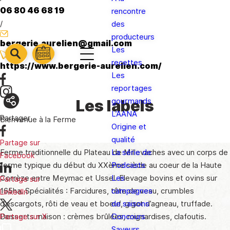
06 80 46 68 19
rencontre
/
des
producteurs
bergerie.aurelien@gmail.com
Les
barre
barre
recettes
barre
https://www.bergerie-aurelien.com/
1
2
Les
3
reportages
Les labels
gourmands
L’AANA
Partager
Bienvenue à la Ferme
Origine et
qualité
Partage sur
La série de
Ferme traditionnelle du Plateau de Millevaches avec un corps de
Facebook
Podcasts
ferme typique du début du XXème siècle au coeur de la Haute
Les
Corrèze entre Meymac et Ussel. Elevage bovins et ovins sur
Partage sur
campagnes
165ha. Spécialités : Farcidures, tête de veau, crumbles
LinkedIn
de saisons
d’escargots, rôti de veau et boeuf, gigot d’agneau, truffade.
Concours
Desserts maison : crèmes brûlées, mignardises, clafoutis.
Partage sur X
Saveurs