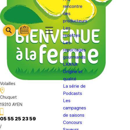
rencontre
des
producteurs
Les
barre
barre
recettes
barre
1
2
Les
3
reportages
gourmands
L’AANA
Origine et
qualité
Volailles
La série de
Podcasts
Chuquet
Les
19310 AYEN
campagnes
de saisons
05 55 25 23 59
Concours
/
Saveurs