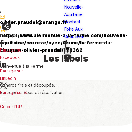
Nouvelle-
/
Aquitaine
Contact
olivier.praudel@orange.fr
Foire Aux
https://www.bienvenue-a-la-ferme.com/nouvelle-
Partager
Questions
aquitaine/correze/ayen/ferme/la-ferme-du-
chuquet-olivier-praudel/172366
Partage sur
Les labels
Facebook
Bienvenue à la Ferme
Partage sur
LinkedIn
Canards frais et découpés.
Sur rendez-vous et réservation
Partage sur X
Copier l'URL