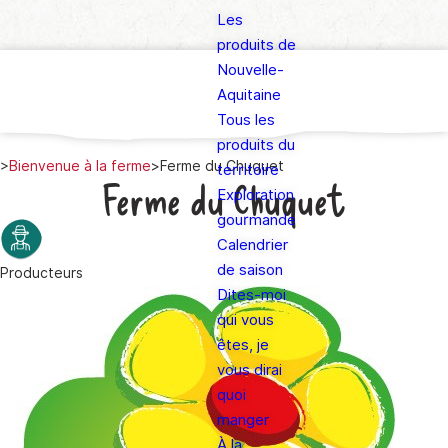
Les
produits de
Nouvelle-
Aquitaine
Tous les
produits du
>
Bienvenue à la ferme
>
Ferme du Chuquet
territoire
Ferme du Chuquet
Exploration
gourmande
Calendrier
de saison
Producteurs
Dites-moi
qui vous
êtes, je
vous dirai
quoi
manger
À la