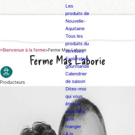
Les
produits de
Nouvelle-
Aquitaine
Tous les
produits du
>
Bienvenue à la ferme
>
Ferme Mas Laborie
territoire
Ferme Mas Laborie
Exploration
gourmande
Calendrier
de saison
Producteurs
Dites-moi
qui vous
êtes, je
vous dirai
quoi
manger
À la