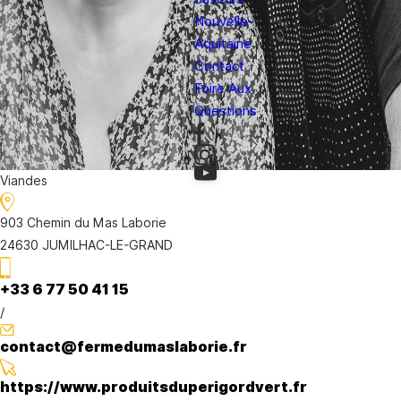
Nouvelle-
Aquitaine
Contact
Foire Aux
Questions
Viandes
903 Chemin du Mas Laborie
24630 JUMILHAC-LE-GRAND
+33 6 77 50 41 15
/
contact@fermedumaslaborie.fr
https://www.produitsduperigordvert.fr