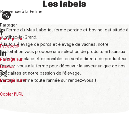
Les labels
Bienvenue à la Ferme
Partager
La Ferme du Mas Laborie, ferme porcine et bovine, est située à
Jumilhac-le-Grand.
Partage sur
À la fois élevage de porcs et élevage de vaches, notre
Facebook
exploitation vous propose une sélection de produits artisanaux
réalisés sur place et disponibles en vente directe du producteur.
Partage sur
Rendez-vous à la ferme pour découvrir la saveur unique de nos
LinkedIn
spécialités et notre passion de l’élevage.
Vente à la ferme toute l’année sur rendez-vous !
Partage sur X
Copier l'URL