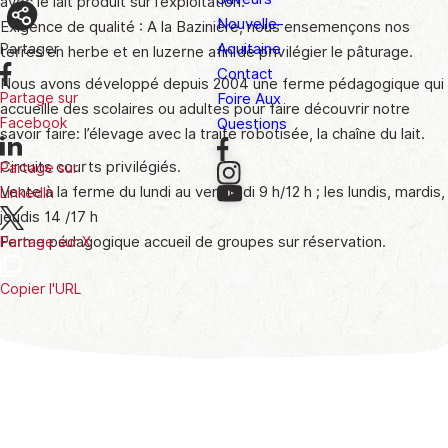
avec le lait produit sur l’exploitation.
Nouvelle-
Exigence de qualité : A la Bazinière, nous ensemençons nos
Aquitaine
Partager
terres en herbe et en luzerne afin de privilégier le pâturage.
Contact
Nous avons développé depuis 2004 une ferme pédagogique qui
Foire Aux
Partage sur
accueille des scolaires ou adultes pour faire découvrir notre
Questions
Facebook
savoir faire: l’élevage avec la traite robotisée, la chaîne du lait.
Circuits courts privilégiés.
Partage sur
Vente à la ferme du lundi au vendredi 9 h/12 h ; les lundis, mardis,
LinkedIn
jeudis 14 /17 h
Ferme pédagogique accueil de groupes sur réservation.
Partage sur X
Copier l'URL