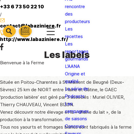
+33 6 73 50 22 10
rencontre
des
/
producteurs
contact@labaziniere.fr
Les
barre
barre
recettes
barre
http://www.labaziniere.fr/
1
2
Les
3
reportages
Les labels
gourmands
Bienvenue à la Ferme
L’AANA
Origine et
qualité
Située en Poitou-Charentes à St Maixent de Beugné (Deux-
La série de
Sèvres) 25 km de NIORT entre Plaine et Gâtine, le GAEC
Podcasts
‘production laitière’ est géré par 3 associés : Muriel OLIVIER,
Les
Thierry CHAUVEAU, Vincent BIZON.
campagnes
Venez découvrir notre élevage et la « chaîne du lait », de la
de saisons
production à la transformation.
Concours
Tous nos yaourts et fromages blancs sont fabriqués à la ferme
Saveurs