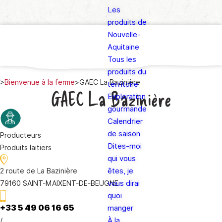
Les
produits de
Nouvelle-
Aquitaine
Tous les
produits du
>
Bienvenue à la ferme
>
GAEC La Bazinière
territoire
GAEC La Bazinière
Exploration
gourmande
Calendrier
de saison
Producteurs
Dites-moi
Produits laitiers
qui vous
êtes, je
2 route de La Bazinière
vous dirai
79160 SAINT-MAIXENT-DE-BEUGNE
quoi
+33 5 49 06 16 65
manger
/
À la