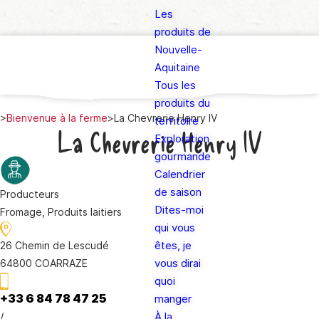
Les
produits de
Nouvelle-
Aquitaine
Tous les
produits du
>
Bienvenue à la ferme
>
La Chevrerie Henry IV
territoire
La Chevrerie Henry IV
Exploration
gourmande
Calendrier
de saison
Producteurs
Dites-moi
Fromage, Produits laitiers
qui vous
êtes, je
26 Chemin de Lescudé
vous dirai
64800 COARRAZE
quoi
+33 6 84 78 47 25
manger
/
À la