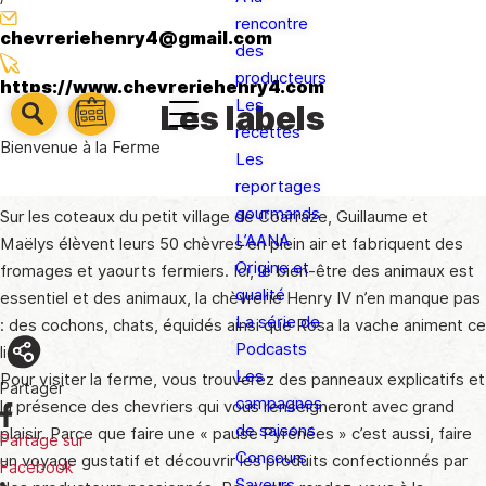
rencontre
chevreriehenry4@gmail.com
des
producteurs
https://www.chevreriehenry4.com
Les
Les labels
barre
barre
recettes
barre
1
Bienvenue à la Ferme
2
Les
3
reportages
gourmands
Sur les coteaux du petit village de Coarraze, Guillaume et
L’AANA
Maëlys élèvent leurs 50 chèvres en plein air et fabriquent des
Origine et
fromages et yaourts fermiers. Ici, le bien-être des animaux est
qualité
essentiel et des animaux, la chèvrerie Henry IV n’en manque pas
La série de
: des cochons, chats, équidés ainsi que Rosa la vache animent ce
Podcasts
lieu.
Les
Pour visiter la ferme, vous trouverez des panneaux explicatifs et
Partager
campagnes
la présence des chevriers qui vous renseigneront avec grand
de saisons
plaisir. Parce que faire une « pause Pyrénées » c’est aussi, faire
Partage sur
Concours
un voyage gustatif et découvrir les produits confectionnés par
Facebook
Saveurs