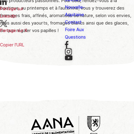
des producteurs passionnés. Pour cela, rendez-vous à la
Nouvelle-
boutique, au printemps et à l’automne, vous y trouverez des
Partage sur
Aquitaine
fromages frais, affinés, aromatisés ou nature, selon vos envies,
LinkedIn
Contact
mais aussi des yaourts, fromages blancs ainsi que des glaces,
Foire Aux
de quoi régaler vos papilles !
Partage sur X
Questions
Copier l'URL