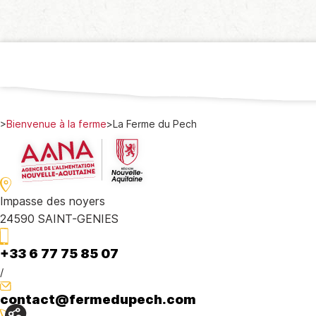
>
Bienvenue à la ferme
>
La Ferme du Pech
Impasse des noyers
24590 SAINT-GENIES
+33 6 77 75 85 07
/
contact@fermedupech.com