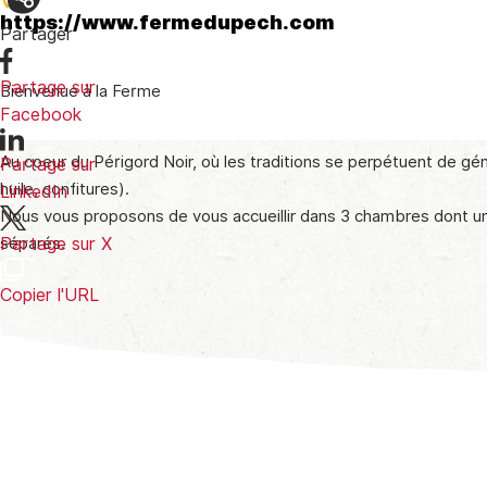
https://www.fermedupech.com
Partager
Partage sur
Bienvenue à la Ferme
Facebook
Au coeur du Périgord Noir, où les traditions se perpétuent de g
Partage sur
huile, confitures).
LinkedIn
Nous vous proposons de vous accueillir dans 3 chambres dont un
séparés.
Partage sur X
Copier l'URL