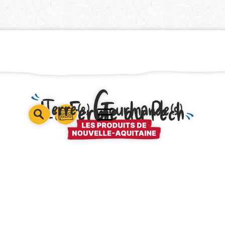
La Ferme du Pech
barre
barre
barre
1
2
3