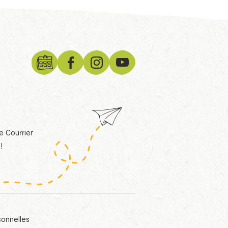
e Courrier
!
sonnelles