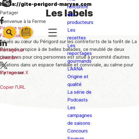
https://gite-perigord-maryse.com
rencontre
Les labels
Partager
des
Bienvenue à la Ferme
producteurs
Partage sur
Les
barre
Facebook
barre
recettes
barre
1
Situés au cœur du Périgord sur les contreforts de la forêt de La
2
Les
3
Béssede propice à de belles ballades, ce meublé de deux
Partage sur
reportages
chambres pour cinq personnes est situé à proximité d’autres
LinkedIn
gourmands
locations dans un espace familiale et conviviale, au calme pour
L’AANA
s’y reposer.
Partage sur X
Origine et
qualité
Copier l'URL
La série de
Podcasts
Les
campagnes
de saisons
Concours
Saveurs