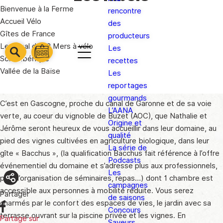
Bienvenue à la Ferme
rencontre
Accueil Vélo
des
Gîtes de France
producteurs
Le Canal des 2 Mers à vélo
Les
barre
barre
Scandibérique
recettes
barre
1
2
Vallée de la Baïse
Les
3
reportages
gourmands
C’est en Gascogne, proche du canal de Garonne et de sa voie
L’AANA
verte, au coeur du vignoble de Buzet (AOC), que Nathalie et
Origine et
Jérôme seront heureux de vous accueillir dans leur domaine, au
qualité
pied des vignes cultivées en agriculture biologique, dans leur
La série de
gîte « Bacchus », (la qualification Bacchus fait référence à l’offre
Podcasts
événementiel du domaine et s’adresse plus aux professionnels,
Les
pour l’organisation de séminaires, repas…) dont 1 chambre est
campagnes
accessible aux personnes à mobilité réduite. Vous serez
Partager
de saisons
charmés par le confort des espaces de vies, le jardin avec sa
Concours
terrasse ouvrant sur la piscine privée et les vignes. En
Partage sur
Saveurs