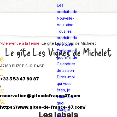
Les
produits de
Nouvelle-
Aquitaine
Tous les
produits du
>
Bienvenue à la ferme
>
Le gîte Les Vignes de Michelet
territoire
Le gîte Les Vignes de Michelet
Exploration
gourmande
Calendrier
47160 BUZET-SUR-BAISE
de saison
Dites-moi
+33 5 53 47 80 87
qui vous
/
êtes, je
reservation@gitesdefrance47.com
vous dirai
quoi
https://www.gites-de-france-47.com/
manger
Les labels
À la