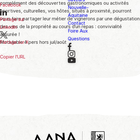
complément des découvertes gastronomiques ou activités
Facebook
Nouvelle-
sportives, culturelles, vos hôtes, situés à proximité, pourront
Aquitaine
vous faire partager leur métier de vignerons par une dégustation
Partage sur
Contact
des vins de la propriété au cours d’un repas : convivialité
LinkedIn
Foire Aux
assurée !
Questions
Modulable 4 pers hors juil/août
Partage sur X
Copier l'URL