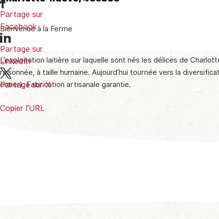
Partage sur
Facebook
Bienvenue à la Ferme
Partage sur
L’exploitation laitière sur laquelle sont nés les délices de Charlo
LinkedIn
raisonnée, à taille humaine. Aujourd’hui tournée vers la diversifi
entier). Fabrication artisanale garantie.
Partage sur X
Copier l'URL