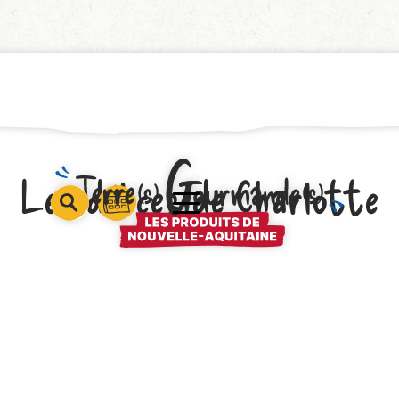
Les délices de Charlotte
barre
barre
barre
1
2
3