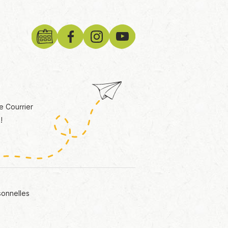
e Courrier
!
sonnelles