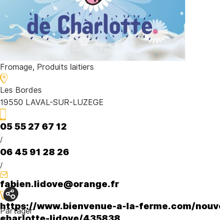
Fromage, Produits laitiers
Les Bordes
19550 LAVAL-SUR-LUZEGE
05 55 27 67 12
/
06 45 91 28 26
/
fabien.lidove@orange.fr
https://www.bienvenue-a-la-ferme.com/nouvel
Partager
charlotte-lidove/435838