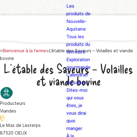
Les
produits de
Nouvelle-
Aquitaine
Tous les
produits du
>
Bienvenue à la ferme
>
L’étable des Saveurs – Volailles et viande
territoire
bovine
Exploration
L’étable des Saveurs – Volailles
gourmande
Calendrier
et viande bovine
de saison
Dites-moi
qui vous
Producteurs
êtes, je
Viandes
vous dirai
quoi
Le Mas de Lesterps
manger
87520 CIEUX
À la