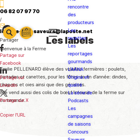
rencontre
06 82 07 97 70
des
/
producteurs
Les
letable-des-saveurs@laposte.net
barre
barre
Les labels
recettes
barre
Partager
1
2
Les
3
Bienvenue à la Ferme
reportages
Partage sur
gourmands
Facebook
Emilie PELLENARD élève des volailles fermières : poulets,
L’AANA
pintades et canettes, pour les fêtes de fin d’année: dindes,
Origine et
Partage sur
chapons et oies ainsi que des génisses.
qualité
LinkedIn
Elle vend aussi des colis de bœuf limousin de la ferme sur
La série de
commande.
Podcasts
Partage sur X
Les
Copier l'URL
campagnes
de saisons
Concours
Saveurs