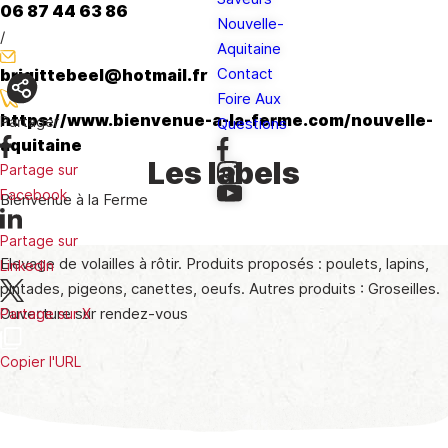
06 87 44 63 86
Nouvelle-
/
Aquitaine
Contact
brigittebeel@hotmail.fr
Foire Aux
https://www.bienvenue-a-la-ferme.com/nouvelle-
Partager
Questions
aquitaine
Les labels
Partage sur
Facebook
Bienvenue à la Ferme
Partage sur
Elevage de volailles à rôtir. Produits proposés : poulets, lapins,
LinkedIn
pintades, pigeons, canettes, oeufs. Autres produits : Groseilles.
Ouverture sur rendez-vous
Partage sur X
Copier l'URL