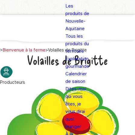
Les
produits de
Nouvelle-
Aquitaine
Tous les
produits du
>
Bienvenue à la ferme
>
Volailles de Brigitte
territoire
Volailles de Brigitte
Exploration
gourmande
Calendrier
de saison
Producteurs
Dites-moi
qui vous
êtes, je
vous dirai
quoi
manger
À la