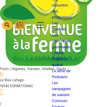
rencontre
des
producteurs
Les
barre
barre
recettes
barre
1
2
Les
3
reportages
gourmands
L’AANA
Origine et
qualité
Fruits / légumes, Viandes, Volailles, Oeufs
La série de
Podcasts
Le Bois Lafage
Les
19140 ESPARTIGNAC
campagnes
de saisons
Concours
/
Saveurs