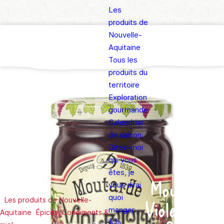
Les
produits de
Nouvelle-
Aquitaine
Tous les
produits du
territoire
Exploration
gourmande
Calendrier
de saison
Dites-moi
qui vous
êtes, je
Moutarde
vous dirai
quoi
>
Les produits de Nouvelle-
Violette de
manger
Aquitaine
>
Épices, Condiments &
À la