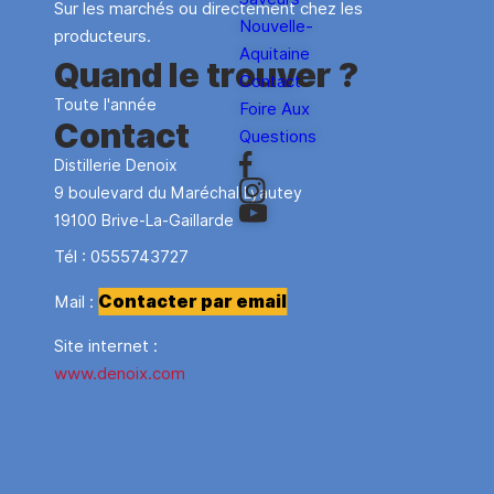
Sur les marchés ou directement chez les
Nouvelle-
producteurs.
Aquitaine
Quand le trouver ?
Contact
Toute l'année
Foire Aux
Contact
Questions
Distillerie Denoix
9 boulevard du Maréchal Lyautey
19100
Brive-La-Gaillarde
Tél :
0555743727
Contacter par email
Mail :
Site internet :
www.denoix.com