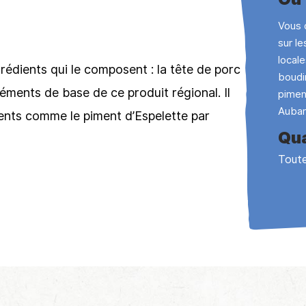
Vous 
sur l
local
rédients qui le composent : la tête de porc
boudi
léments de base de ce produit régional. Il
pimen
Aubar
dients comme le piment d’Espelette par
Qua
Toute