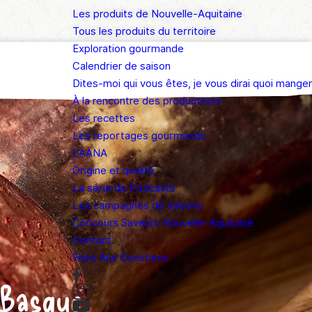
Les produits de Nouvelle-Aquitaine
Tous les produits du territoire
Exploration gourmande
Calendrier de saison
Dites-moi qui vous êtes, je vous dirai quoi manger
À la rencontre des producteurs
Les recettes
Les reportages gourmands
L’AANA
Origine et qualité
La série de Podcasts
Les campagnes de saisons
Concours Saveurs Nouvelle-Aquitaine
Contact
Foire Aux Questions
 Basque