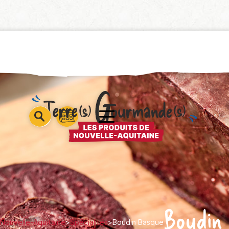
barre
barre
barre
1
2
3
Boudin
 Nouvelle-Aquitaine
>
Spécialités
>
Boudin Basque