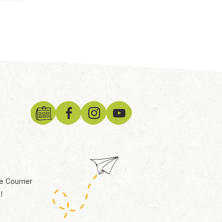
e Courrier
!