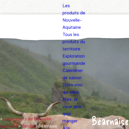
Les
produits de
Nouvelle-
Aquitaine
Tous les
produits du
territoire
Exploration
gourmande
Calendrier
de saison
Dites-moi
qui vous
êtes, je
vous dirai
quoi
Béarnaise
>
Les produits de Nouvelle-
manger
Aquitaine
>
Viandes
>
Béarnaise
À la