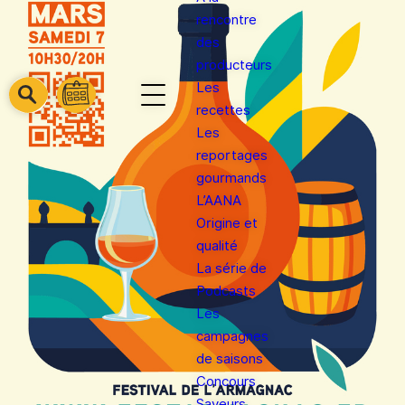
rencontre
des
producteurs
Les
barre
barre
recettes
barre
1
2
Les
3
reportages
gourmands
L’AANA
Origine et
qualité
La série de
Podcasts
Les
campagnes
de saisons
Concours
Saveurs