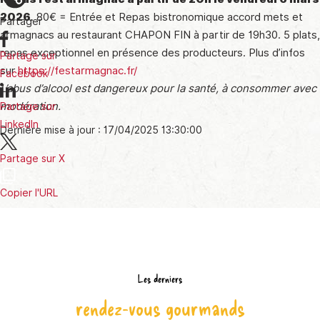
2026
. 80€ = Entrée et Repas bistronomique accord mets et
Partager
armagnacs au restaurant CHAPON FIN à partir de 19h30. 5 plats,
repas exceptionnel en présence des producteurs. Plus d’infos
Partage sur
sur
https://festarmagnac.fr/
Facebook
L’abus d’alcool est dangereux pour la santé, à consommer avec
modération.
Partage sur
LinkedIn
Dernière mise à jour : 17/04/2025 13:30:00
Partage sur X
Copier l'URL
Les derniers
rendez-vous gourmands