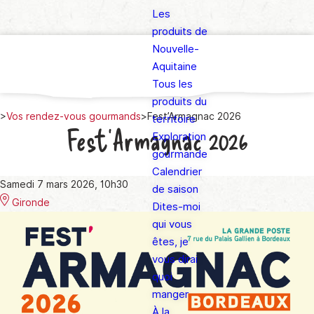
Les
produits de
Nouvelle-
Aquitaine
Tous les
produits du
>
Vos rendez-vous gourmands
>
Fest’Armagnac 2026
territoire
Fest’Armagnac 2026
Exploration
gourmande
Calendrier
Samedi 7 mars 2026, 10h30
de saison
Gironde
Dites-moi
qui vous
êtes, je
vous dirai
quoi
manger
À la