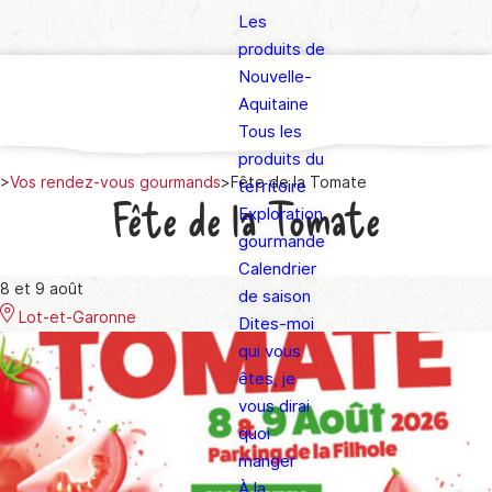
Les
produits de
Nouvelle-
Aquitaine
Tous les
produits du
>
Vos rendez-vous gourmands
>
Fête de la Tomate
territoire
Fête de la Tomate
Exploration
gourmande
Calendrier
8 et 9 août
de saison
Lot-et-Garonne
Dites-moi
qui vous
êtes, je
vous dirai
quoi
manger
À la