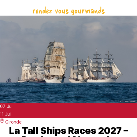
rendez-vous gourmands
07
Jui
11
Jui
Gironde
La Tall Ships Races 2027 –