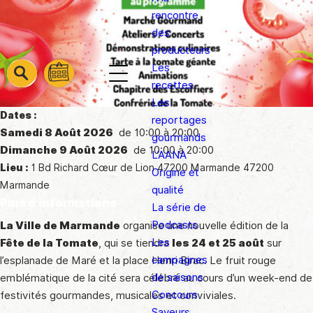
rencontre
des
producteurs
Les
barre
barre
recettes
barre
1
2
Les
3
Dates :
reportages
Samedi 8 Août 2026
de 10:00 à 20:00
gourmands
Dimanche 9 Août 2026
de 10:00 à 20:00
L’AANA
Lieu :
1 Bd Richard Cœur de Lion 47200 Marmande 47200
Origine et
Marmande
qualité
Plus d'informations
La série de
Podcasts
La Ville de Marmande
organise une nouvelle édition de la
Les
Fête de la Tomate
, qui se tiendra
les 24 et 25 août
sur
campagnes
l’esplanade de Maré et la place Henri Birac. Le fruit rouge
de saisons
emblématique de la cité sera célébré au cours d’un week-end de
Concours
festivités gourmandes, musicales et conviviales.
Saveurs