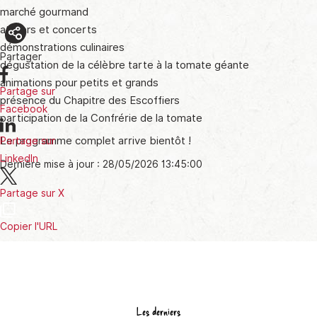
marché gourmand
ateliers et concerts
démonstrations culinaires
Partager
dégustation de la célèbre tarte à la tomate géante
animations pour petits et grands
Partage sur
présence du Chapitre des Escoffiers
Facebook
participation de la Confrérie de la tomate
Le programme complet arrive bientôt !
Partage sur
LinkedIn
Dernière mise à jour : 28/05/2026 13:45:00
Partage sur X
Copier l'URL
Les derniers