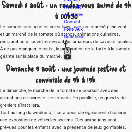
Samedi 8 août : un rendez-vous animé de 9h
Nouvelle-
à 00h30
Aquitaine
Contact
Le samedi sera riche en animations, avec un marché plein vent
Foire Aux
et un marché de la tomate où stands, animations culinaires,
Questions
restauration et buvette raviront les amateurs de saveurs locales.
À ne pas manquer le matin, la préparation de la tarte à la tomate
géante sur la place du marché.
Dimanche 9 août : une journée festive et
conviviale de 9h à 19h.
Le dimanche, le marché de la tomate se poursuit avec ses
animations culinaires et ses stands. En parallèle, un grand vide-
greniers s’installera.
Tout au long du weekend, il sera possible également d’admirer
une exposition de véhicules anciens. Des animations sont
prévues pour les enfants avec la présence de jeux gonflables.