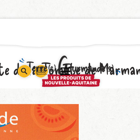
te de la Tomate de Marma
barre
barre
barre
1
2
3