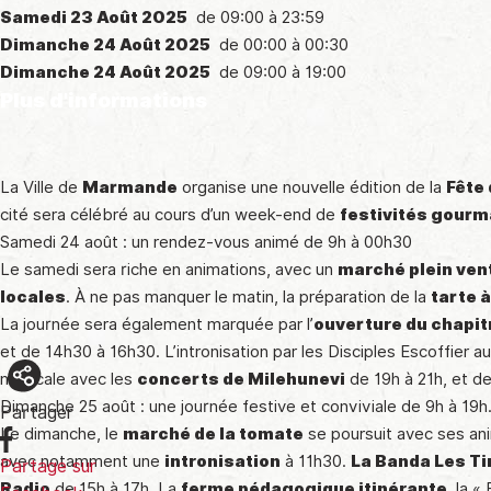
Samedi 23 Août 2025
de 09:00 à 23:59
Dimanche 24 Août 2025
de 00:00 à 00:30
Dimanche 24 Août 2025
de 09:00 à 19:00
Plus d'informations
La Ville de
Marmande
organise une nouvelle édition de la
Fête
cité sera célébré au cours d’un week-end de
festivités gour
Samedi 24 août : un rendez-vous animé de 9h à 00h30
Le samedi sera riche en animations, avec un
marché plein ven
locales
. À ne pas manquer le matin, la préparation de la
tarte 
La journée sera également marquée par l’
ouverture du chapit
et de 14h30 à 16h30. L’intronisation par les Disciples Escoffier aur
musicale avec les
concerts de Milehunevi
de 19h à 21h, et d
Dimanche 25 août : une journée festive et conviviale de 9h à 19h
Partager
Le dimanche, le
marché de la tomate
se poursuit avec ses ani
avec notamment une
intronisation
à 11h30.
La Banda Les Ti
Partage sur
Radio
de 15h à 17h. La
ferme pédagogique itinérante
, la «