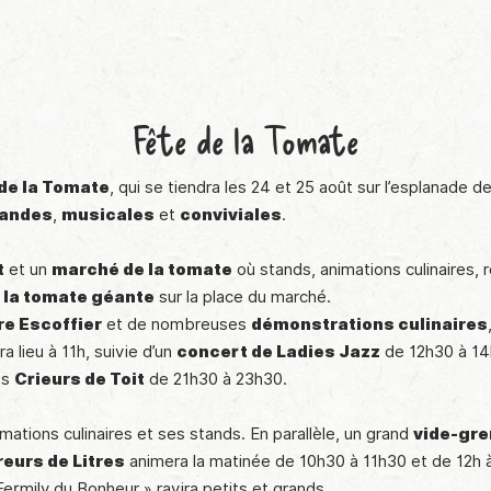
Fête de la Tomate
 de la Tomate
, qui se tiendra les 24 et 25 août sur l’esplanade 
mandes
,
musicales
et
conviviales
.
t
et un
marché de la tomate
où stands, animations culinaires, 
à la tomate géante
sur la place du marché.
re Escoffier
et de nombreuses
démonstrations culinaires
a lieu à 11h, suivie d’un
concert de Ladies Jazz
de 12h30 à 14h
es
Crieurs de Toit
de 21h30 à 23h30.
.
mations culinaires et ses stands. En parallèle, un grand
vide-gre
reurs de Litres
animera la matinée de 10h30 à 11h30 et de 12h à
 Fermily du Bonheur » ravira petits et grands.