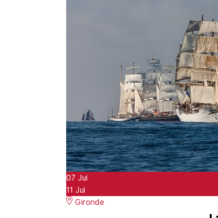
07
Jui
11
Jui
Gironde
L