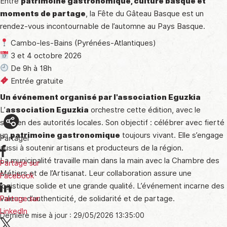
Entre
patrimoine gastronomique, culture basque et
moments de partage
, la Fête du Gâteau Basque est un
rendez-vous incontournable de l’automne au Pays Basque.
Cambo-les-Bains (Pyrénées-Atlantiques)
3 et 4 octobre 2026
De 9h à 18h
Entrée gratuite
Un événement organisé par l'association Eguzkia
L’
association Eguzkia
orchestre cette édition, avec le
soutien des autorités locales. Son objectif : célébrer avec fierté
un
patrimoine gastronomique
toujours vivant. Elle s’engage
Partager
aussi à soutenir artisans et producteurs de la région.
La municipalité travaille main dans la main avec la Chambre des
Partage sur
Métiers et de l’Artisanat. Leur collaboration assure une
Facebook
logistique solide et une grande qualité. L’événement incarne des
valeurs d’authenticité, de solidarité et de partage.
Partage sur
LinkedIn
Dernière mise à jour : 29/05/2026 13:35:00