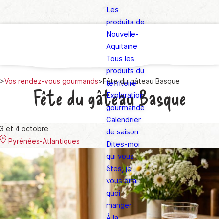
Les
produits de
Nouvelle-
Aquitaine
Tous les
produits du
>
Vos rendez-vous gourmands
>
Fête du gâteau Basque
territoire
Fête du gâteau Basque
Exploration
gourmande
Calendrier
3 et 4 octobre
de saison
Pyrénées-Atlantiques
Dites-moi
qui vous
êtes, je
vous dirai
quoi
manger
À la