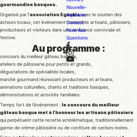
gourmandise basques.
Nouvelle-
Organisé par l’
association Eguzkia
avec le soutien des
Aquitaine
acteurs locaux, cet événement rassemble artisans, pâtissiers,
Contact
producteurs et visiteurs dans une ambiance conviviale et
Foire Aux
festive.
Questions
Au programme :
concours du meilleur gâteau basque,
ateliers de pâtisserie pour petits et grands,
dégustations de spécialités locales,
marché gourmand réunissant producteurs et artisans,
animations culturelles, chants et traditions basques,
démonstrations et activités familiales.
Temps fort de l’événement :
le concours du meilleur
gâteau basque met à l’honneur les artisans pâtissiers
qui perpétuent cette recette emblématique, traditionnellement
garnie de crème pâtissière ou de confiture de cerises noires.