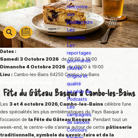
rencontre
des
producteurs
Les
barre
barre
recettes
barre
1
2
Les
3
Dates :
reportages
Samedi 3 Octobre 2026
de 09:00 à 19:00
gourmands
Dimanche 4 Octobre 2026
de 09:00 à 19:00
L’AANA
Lieu :
Cambo-les-Bains 64250 Cambo-les-Bains
Origine et
Plus d'informations
qualité
Fête du Gâteau Basque à Cambo-les-Bains
La série de
Podcasts
Les
3 et 4 octobre 2026, Cambo-les-Bains
célèbre l’une
Les
des spécialités les plus emblématiques du Pays Basque à
campagnes
l’occasion de
la Fête du Gâteau Basque
. Pendant tout un
de saisons
week-end, le centre-ville s’anime autour de cette
pâtisserie
Concours
traditionnelle, symbole du savoir-faire et de la
Saveurs