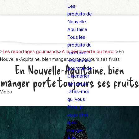
Les
produits de
Nouvelle-
Aquitaine
Tous les
produits du
>
Les reportages gourmands
>
À la découverte du terroir
>
En
territoire
Nouvelle-Aquitaine, bien manger porte toujours ses fruits
Exploration
En Nouvelle-Aquitaine, bien
gourmande
Calendrier
manger porte toujours ses fruits
de saison
Dites-moi
Vidéo
qui vous
êtes, je
vous dirai
quoi
manger
À la