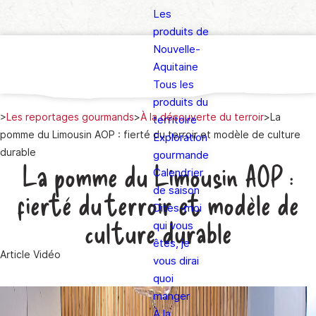
Les
produits de
Nouvelle-
Aquitaine
Tous les
produits du
>
Les reportages gourmands
>
À la découverte du terroir
>
La
territoire
pomme du Limousin AOP : fierté du terroir et modèle de culture
Exploration
durable
gourmande
La pomme du Limousin AOP :
Calendrier
de saison
fierté du terroir et modèle de
Dites-moi
culture durable
qui vous
êtes, je
Article
Vidéo
vous dirai
quoi
manger
À la