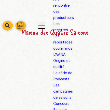
rencontre
des
producteurs
Les
barre
barre
Maison des Quatre Saisons
recettes
barre
1
2
Les
3
reportages
gourmands
L’AANA
Origine et
qualité
La série de
Podcasts
Les
campagnes
de saisons
Concours
Saveurs