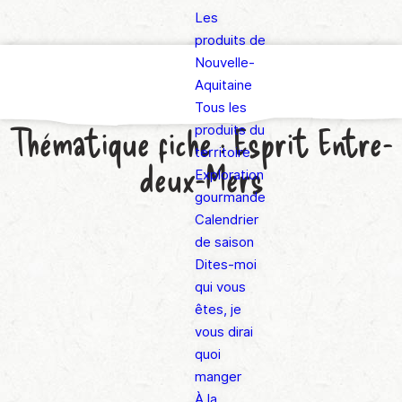
Les
produits de
Nouvelle-
Aquitaine
Tous les
Thématique fiche :
Esprit Entre-
produits du
territoire
deux-Mers
Exploration
gourmande
Calendrier
de saison
Dites-moi
qui vous
êtes, je
vous dirai
quoi
manger
À la