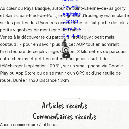
Nouvelle-
Au cœur du Pays Basque, autour de Saint-Etienne-de-Baïgorry
Aquitaine
et Saint-Jean-Pied-de-Port, le vignoble d’Irouléguy est implanté
Contact
sur les pentes des Pyrénées occidentales et fait partie des plus
Foire Aux
petits vignobles de montagne de France.
Questions
Venez à la découverte du parcours «Irouléguy : petit mais
costaud ! » pour en savoir plus sur cet AOP tout en admirant
l’architecture de ce joli village. Ce sont 3 kilomètres de parcours
entre chemins et petites routes. Pour jouer, il suffit de
télécharger l’application 100 % , sur un smartphone via Google
Play ou App Store ou de se munir d’un GPS et d’une feuille de
route. Durée : 1h30 Distance : 3km
Rechercher
Rechercher
Articles récents
Commentaires récents
Aucun commentaire à afficher.