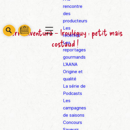
rencontre
des
producteurs
Les
Terra Aventura – Irouléguy : petit mais
barre
barre
recettes
barre
1
costaud !
2
Les
3
reportages
gourmands
L’AANA
Origine et
qualité
La série de
Podcasts
Les
campagnes
de saisons
Concours
Saveurs