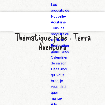
Les
produits de
Nouvelle-
Aquitaine
Tous les
Thématique fiche :
Terra
produits du
territoire
Aventura
Exploration
gourmande
Calendrier
de saison
Dites-moi
qui vous
êtes, je
vous dirai
quoi
manger
À la