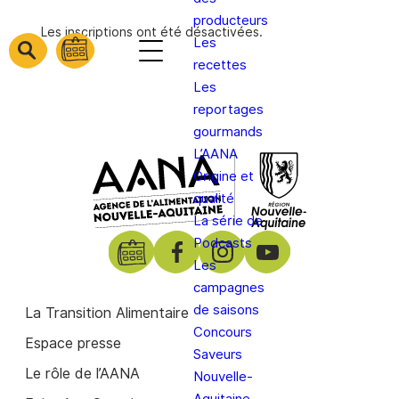
producteurs
Les inscriptions ont été désactivées.
Les
barre
barre
recettes
barre
1
2
Les
3
reportages
gourmands
L’AANA
Origine et
qualité
La série de
Podcasts
Les
campagnes
de saisons
La Transition Alimentaire
Concours
Espace presse
Saveurs
Le rôle de l’AANA
Nouvelle-