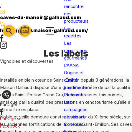
/
rencontre
des
caves-du-manoir@galhaud.com
producteurs
Les
https://www.maison-galhaud.com/
barre
barre
recettes
barre
1
2
Les
3
Les labels
reportages
gourmands
Vignobles et découvertes
L’AANA
Origine et
qualité
Installée en plein cœur de Saint-Émilion depuis 3 générations, la
La série de
Maison Galhaud dispose d’une grande notoriété de par la qualité
Podcasts
de ses Saint-Émilion Grand Cru, de nombreuses fois primés,
Les
ainsi que par la qualité des prestations en œnotourisme qu’elle a
Partager
campagnes
su mettre en place.
de saisons
Noble et veille demeure construite à partir du XIIème siècle, sur
Partage sur
Concours
les anciennes fortifications de la cité de Saint-Émilion. Ses caves
Facebook
Saveurs
monolithes et ses anciennes carrières de pierres sont