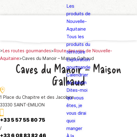
Les
produits de
Nouvelle-
Aquitaine
Tous les
produits du
>
Les routes gourmandes
>
Route des vins de Nouvelle-
territoire
Aquitaine
>
Caves du Manoir – Maison Galhaud
Exploration
Caves du Manoir – Maison
gourmande
Calendrier
Galhaud
de saison
Dites-moi
1 Place du Chapitre et des Jacobins
qui vous
33330 SAINT-EMILION
êtes, je
vous dirai
+33 5 57 55 80 75
quoi
/
manger
+33 6 08 83 82 46
À la