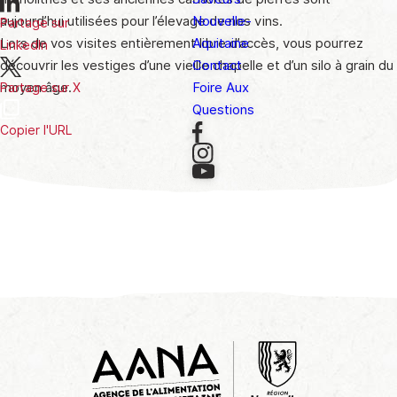
Nouvelle-
aujourd’hui utilisées pour l’élevage de nos vins.
Partage sur
Aquitaine
Lors de vos visites entièrement libre d’accès, vous pourrez
LinkedIn
Contact
découvrir les vestiges d’une vieille chapelle et d’un silo à grain du
Foire Aux
moyen âge.
Partage sur X
Questions
Copier l'URL