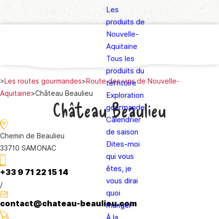
Les
produits de
Nouvelle-
Aquitaine
Tous les
produits du
>
Les routes gourmandes
>
Route des vins de Nouvelle-
territoire
Aquitaine
>
Château Beaulieu
Exploration
Château Beaulieu
gourmande
Calendrier
de saison
Chemin de Beaulieu
Dites-moi
33710 SAMONAC
qui vous
êtes, je
+33 9 71 22 15 14
vous dirai
/
quoi
contact@chateau-beaulieu.com
manger
À la