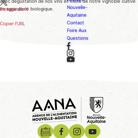
avec dégustation de nos vins et visite de notre vignoble cultivé
Nouvelle-
en agriculture biologique.
Partage sur X
Aquitaine
Contact
Copier l'URL
Foire Aux
Questions