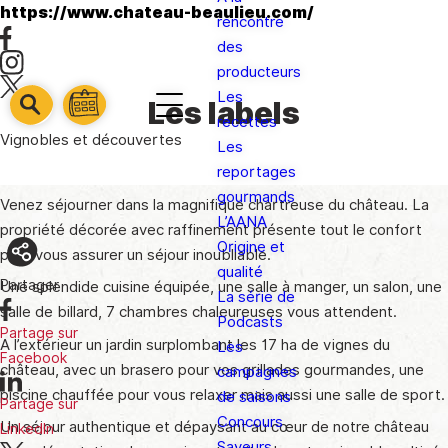
https://www.chateau-beaulieu.com/
rencontre
des
producteurs
Les
Les labels
barre
barre
recettes
barre
1
Vignobles et découvertes
2
Les
3
reportages
gourmands
Venez séjourner dans la magnifique chartreuse du château. La
L’AANA
propriété décorée avec raffinement présente tout le confort
Origine et
pour vous assurer un séjour inoubliable.
qualité
Partager
Une splendide cuisine équipée, une salle à manger, un salon, une
La série de
salle de billard, 7 chambres chaleureuses vous attendent.
Podcasts
Partage sur
A l’extérieur un jardin surplombant les 17 ha de vignes du
Les
Facebook
château, avec un brasero pour vos grillades gourmandes, une
campagnes
piscine chauffée pour vous relaxer mais aussi une salle de sport.
de saisons
Partage sur
Concours
Un séjour authentique et dépaysant au cœur de notre château
LinkedIn
Saveurs