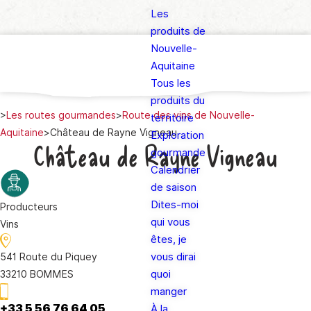
Les
produits de
Nouvelle-
Aquitaine
Tous les
produits du
>
Les routes gourmandes
>
Route des vins de Nouvelle-
territoire
Aquitaine
>
Château de Rayne Vigneau
Exploration
Château de Rayne Vigneau
gourmande
Calendrier
de saison
Dites-moi
Producteurs
qui vous
Vins
êtes, je
vous dirai
541 Route du Piquey
quoi
33210 BOMMES
manger
+33 5 56 76 64 05
À la