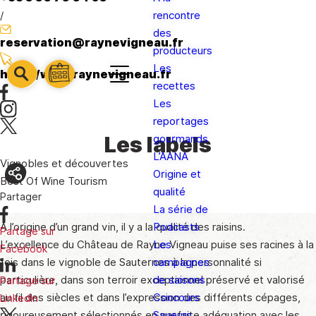
/
rencontre
des
reservation@raynevigneau.fr
producteurs
Les
http://www.raynevigneau.fr
barre
barre
recettes
barre
1
2
Les
3
reportages
Les labels
gourmands
L’AANA
Vignobles et découvertes
Origine et
Best Of Wine Tourism
qualité
Partager
La série de
A l’origine d’un grand vin, il y a la qualité des raisins.
Podcasts
Partage sur
L’excellence du Château de Rayne Vigneau puise ses racines à la
Les
Facebook
fois dans le vignoble de Sauternes à la personnalité si
campagnes
particulière, dans son terroir exceptionnel préservé et valorisé
de saisons
Partage sur
au fil des siècles et dans l’expression des différents cépages,
Concours
LinkedIn
rigoureusement sélectionnés en parfaite adéquation avec les
Saveurs