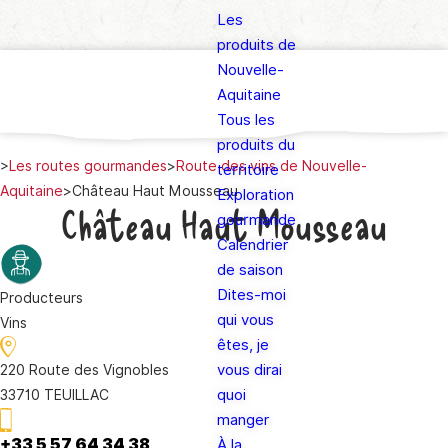
Les
produits de
Nouvelle-
Aquitaine
Tous les
produits du
>
Les routes gourmandes
>
Route des vins de Nouvelle-
territoire
Aquitaine
>
Château Haut Mousseau
Exploration
Château Haut Mousseau
gourmande
Calendrier
de saison
Dites-moi
Producteurs
qui vous
Vins
êtes, je
vous dirai
220 Route des Vignobles
quoi
33710 TEUILLAC
manger
+33 5 57 64 34 38
À la