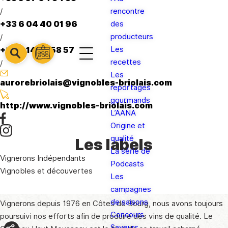
/
rencontre
+33 6 04 40 01 96
des
producteurs
/
Les
+33 6 14 38 58 57
barre
barre
recettes
/
barre
1
2
Les
3
aurorebriolais@vignobles-briolais.com
reportages
gourmands
http://www.vignobles-briolais.com
L’AANA
Origine et
qualité
Les labels
La série de
Vignerons Indépendants
Podcasts
Vignobles et découvertes
Les
campagnes
de saisons
Vignerons depuis 1976 en Côtes de Bourg, nous avons toujours
Concours
poursuivi nos efforts afin de produire des vins de qualité. Le
Saveurs