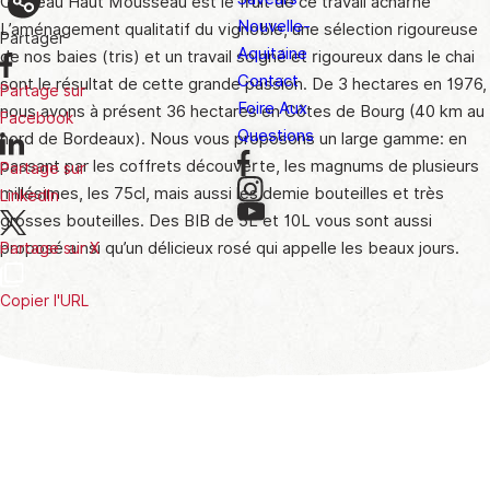
Château Haut Mousseau est le fruit de ce travail acharné
Nouvelle-
L’aménagement qualitatif du vignoble, une sélection rigoureuse
Partager
Aquitaine
de nos baies (tris) et un travail soigné et rigoureux dans le chai
Contact
sont le résultat de cette grande passion. De 3 hectares en 1976,
Partage sur
Foire Aux
nous avons à présent 36 hectares en Côtes de Bourg (40 km au
Facebook
Questions
nord de Bordeaux). Nous vous proposons un large gamme: en
passant par les coffrets découverte, les magnums de plusieurs
Partage sur
millésimes, les 75cl, mais aussi les demie bouteilles et très
LinkedIn
grosses bouteilles. Des BIB de 5L et 10L vous sont aussi
proposé ainsi qu’un délicieux rosé qui appelle les beaux jours.
Partage sur X
Copier l'URL