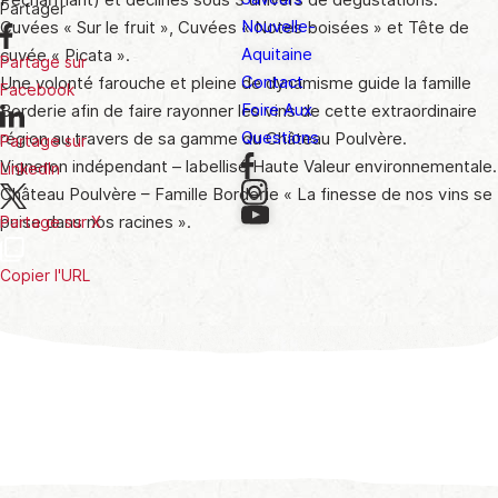
Pécharmant) et déclinés sous 3 univers de dégustations:
Partager
Nouvelle-
Cuvées « Sur le fruit », Cuvées « Notes boisées » et Tête de
Aquitaine
cuvée « Picata ».
Partage sur
Contact
Une volonté farouche et pleine de dynamisme guide la famille
Facebook
Foire Aux
Borderie afin de faire rayonner les vins de cette extraordinaire
Questions
région au travers de sa gamme du Château Poulvère.
Partage sur
Vigneron indépendant – labellisé Haute Valeur environnementale.
LinkedIn
Château Poulvère – Famille Borderie « La finesse de nos vins se
puise dans nos racines ».
Partage sur X
Copier l'URL