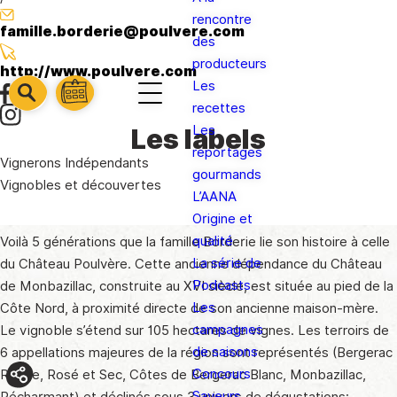
rencontre
famille.borderie@poulvere.com
des
producteurs
http://www.poulvere.com
Les
barre
barre
recettes
barre
1
2
Les
Les labels
3
reportages
Vignerons Indépendants
gourmands
Vignobles et découvertes
L’AANA
Origine et
qualité
Voilà 5 générations que la famille Borderie lie son histoire à celle
La série de
du Château Poulvère. Cette ancienne dépendance du Château
Podcasts
de Monbazillac, construite au XVI siècle, est située au pied de la
Les
Côte Nord, à proximité directe de son ancienne maison-mère.
campagnes
Le vignoble s’étend sur 105 hectares de vignes. Les terroirs de
de saisons
6 appellations majeures de la région sont représentés (Bergerac
Concours
Rouge, Rosé et Sec, Côtes de Bergerac Blanc, Monbazillac,
Saveurs