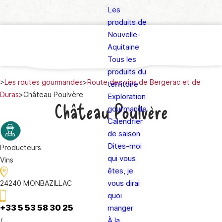
Les
produits de
Nouvelle-
Aquitaine
Tous les
produits du
>
Les routes gourmandes
>
Route des vins de Bergerac et de
territoire
Duras
>
Château Poulvère
Exploration
Château Poulvère
gourmande
Calendrier
de saison
Dites-moi
Producteurs
qui vous
Vins
êtes, je
vous dirai
24240 MONBAZILLAC
quoi
+33 5 53 58 30 25
manger
/
À la