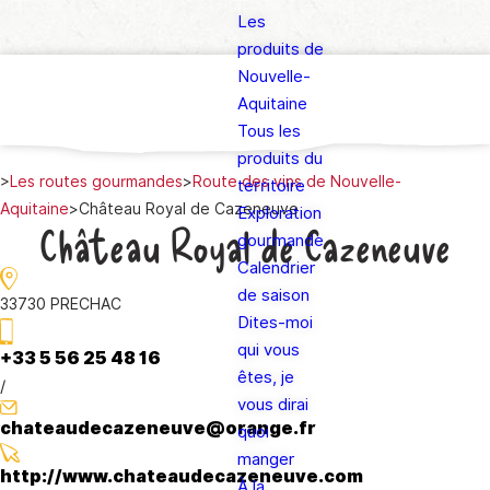
Les
produits de
Nouvelle-
Aquitaine
Tous les
produits du
>
Les routes gourmandes
>
Route des vins de Nouvelle-
territoire
Aquitaine
>
Château Royal de Cazeneuve
Exploration
Château Royal de Cazeneuve
gourmande
Calendrier
de saison
33730 PRECHAC
Dites-moi
qui vous
+33 5 56 25 48 16
êtes, je
/
vous dirai
chateaudecazeneuve@orange.fr
quoi
manger
http://www.chateaudecazeneuve.com
À la