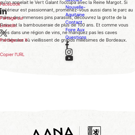
qu’on appelait le Vert Galant l’occupa avec la Reine Margot. Si
Facebook
Nouvelle-
l’intérieur est passionnant, promenez-vous aussi dans le parc au
Aquitaine
milieu des immenses pins parasols, découvrez la grotte de la
Partage sur
Contact
Reine et la bambouseraie de plus de 100 ans. Et comme vous
LinkedIn
Foire Aux
êtes dans une région de vins, ne manquez pas les caves
Questions
médiévales où vieillissent de grands millésimes de Bordeaux.
Partage sur X
Copier l'URL