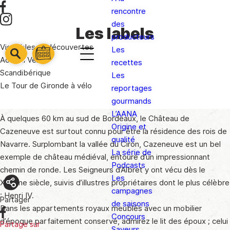
rencontre
des
Les labels
producteurs
Vignobles et découvertes
Les
barre
Accueil Vélo
barre
recettes
barre
1
Scandibérique
2
Les
3
Le Tour de Gironde à vélo
reportages
gourmands
L’AANA
À quelques 60 km au sud de Bordeaux, le Château de
Origine et
Cazeneuve est surtout connu pour être la résidence des rois de
qualité
Navarre. Surplombant la vallée du Ciron, Cazeneuve est un bel
La série de
exemple de château médiéval, entouré d’un impressionnant
Podcasts
chemin de ronde. Les Seigneurs d’Albret y ont vécu dès le
Les
XIIIème siècle, suivis d’illustres propriétaires dont le plus célèbre
campagnes
: Henri IV.
Partager
de saisons
Dans les appartements royaux meublés avec un mobilier
Concours
d’époque parfaitement conservé, admirez le lit des époux ; celui
Partage sur
Saveurs