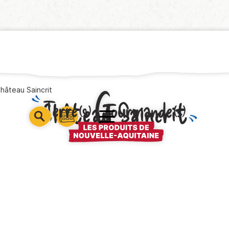
hâteau Saincrit
Château Saincrit
barre
barre
barre
1
2
3