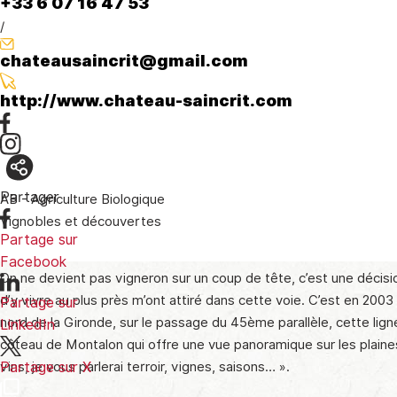
+33 6 07 16 47 53
/
chateausaincrit@gmail.com
http://www.chateau-saincrit.com
Partager
AB - Agriculture Biologique
Vignobles et découvertes
Partage sur
Facebook
On ne devient pas vigneron sur un coup de tête, c’est une décisio
d’y vivre au plus près m’ont attiré dans cette voie. C’est en 200
Partage sur
nord de la Gironde, sur le passage du 45ème parallèle, cette ligne 
LinkedIn
côteau de Montalon qui offre une vue panoramique sur les plai
vins, je vous parlerai terroir, vignes, saisons… ».
Partage sur X