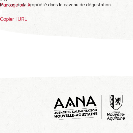
les vins de la propriété dans le caveau de dégustation.
Partage sur X
Copier l'URL