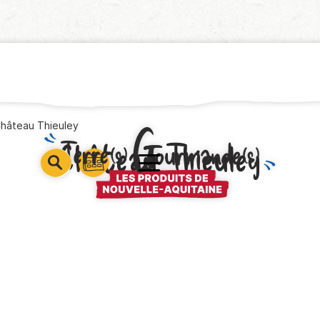
hâteau Thieuley
Château Thieuley
barre
barre
barre
1
2
3