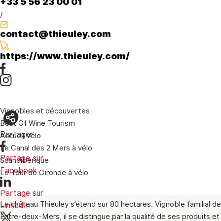
+33 5 56 23 00 01
/
contact@thieuley.com
https://www.thieuley.com/
Vignobles et découvertes
Best Of Wine Tourism
Partager
Accueil Vélo
Le Canal des 2 Mers à vélo
Partage sur
Scandibérique
Facebook
Le Tour de Gironde à vélo
Partage sur
Le château Thieuley s’étend sur 80 hectares. Vignoble familial de
LinkedIn
Entre-deux-Mers, il se distingue par la qualité de ses produits e