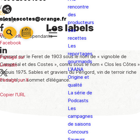
/
rencontre
des
closlescotes@orange.fr
Partager
producteurs
Les labels
Les
barre
Partage sur
Vignerons Indépendants
barre
recettes
barre
1
Facebook
2
Les
3
reportages
Figurant sur le Feret de 1903 sous le nom de « vignoble de
Partage sur
gourmands
Campréal et des Costes », connu sous le nom « Clos les Côtes »
LinkedIn
L’AANA
depuis 1975. Sables et graviers du Périgord, vin de terroir riche
Origine et
et subtil, un sommet d’élégance.
Partage sur X
qualité
La série de
Copier l'URL
Podcasts
Les
campagnes
de saisons
Concours
Saveurs