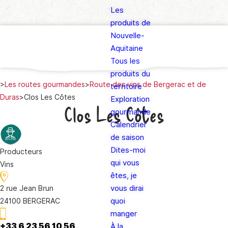
Les
produits de
Nouvelle-
Aquitaine
Tous les
produits du
>
Les routes gourmandes
>
Route des vins de Bergerac et de
territoire
Duras
>
Clos Les Côtes
Exploration
Clos Les Côtes
gourmande
Calendrier
de saison
Dites-moi
Producteurs
qui vous
Vins
êtes, je
vous dirai
2 rue Jean Brun
quoi
24100 BERGERAC
manger
+33 6 23 56 10 56
À la