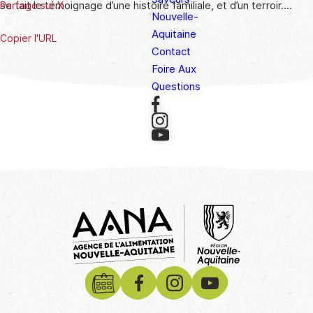
se fait le témoignage d’une histoire familiale, et d’un terroir….
Partage sur X
Nouvelle-
Aquitaine
Copier l'URL
Contact
Foire Aux
Questions