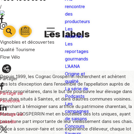
/
rencontre
des
producteurs
Les
Les labels
barre
barre
recettes
barre
1
Vignobles et découvertes
2
Les
3
Qualité Tourisme
reportages
Flow Vélo
gourmands
L’AANA
Origine et
Depuis 1999, les Cognac Grosperrin recherchent et achètent
Partager
qualité
des lots d’exception dans l’ensemble de l’appellation auprès de
La série de
petits propriétaires, dans le but de poursuivre leur élevage dans
Partage sur
Podcasts
ses chais situés à Saintes, et dans d’autres communes voisines.
Facebook
Les
Cherchant à témoigner sans artifice du patrimoine charentais, la
campagnes
Maison GROSPERRIN met en bouteilles des lots uniques, ayant
Partage sur
de saisons
passé une part importante de leur vieillissement dans ses chais.
LinkedIn
Concours
Grâce à son savoir-faire et son expérience d’éleveur, chaque lot
Saveurs