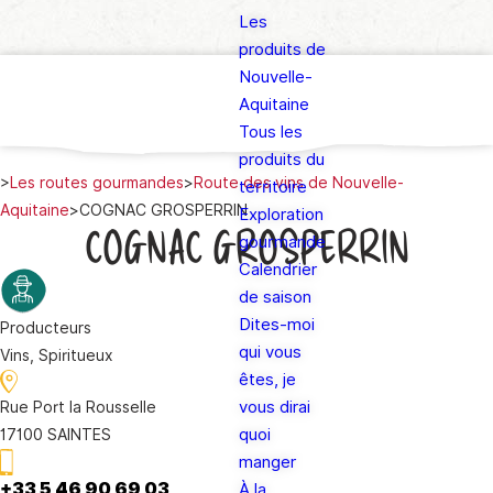
Les
produits de
Nouvelle-
Aquitaine
Tous les
produits du
>
Les routes gourmandes
>
Route des vins de Nouvelle-
territoire
Aquitaine
>
COGNAC GROSPERRIN
Exploration
COGNAC GROSPERRIN
gourmande
Calendrier
de saison
Dites-moi
Producteurs
qui vous
Vins, Spiritueux
êtes, je
vous dirai
Rue Port la Rousselle
quoi
17100 SAINTES
manger
+33 5 46 90 69 03
À la