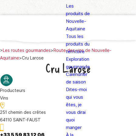
Les
produits de
Nouvelle-
Aquitaine
Tous les
produits du
>
Les routes gourmandes
>
Route des vins de Nouvelle-
territoire
Aquitaine
>
Cru Larose
Exploration
Cru Larose
gourmande
Calendrier
de saison
Dites-moi
Producteurs
qui vous
Vins
êtes, je
vous dirai
251 chemin des crêtes
quoi
64110 SAINT-FAUST
manger
+33 5 59 83 12 06
À la