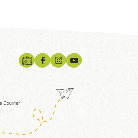
e Courrier
!