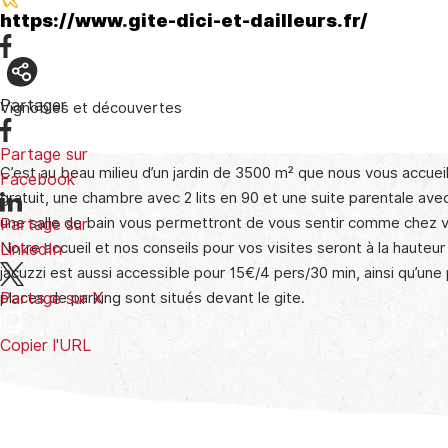
https://www.gite-dici-et-dailleurs.fr/
Partager
Vignobles et découvertes
Partage sur
C’est au beau milieu d’un jardin de 3500 m² que nous vous accuei
Facebook
gratuit, une chambre avec 2 lits en 90 et une suite parentale avec
une salle de bain vous permettront de vous sentir comme chez 
Partage sur
Notre accueil et nos conseils pour vos visites seront à la hauteu
LinkedIn
jacuzzi est aussi accessible pour 15€/4 pers/30 min, ainsi qu’une
places de parking sont situés devant le gite.
Partage sur X
Copier l'URL