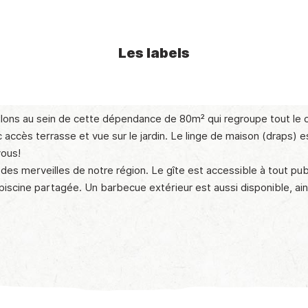
Les labels
llons au sein de cette dépendance de 80m² qui regroupe tout le co
 accès terrasse et vue sur le jardin. Le linge de maison (draps) e
vous!
r des merveilles de notre région. Le gîte est accessible à tout p
 piscine partagée. Un barbecue extérieur est aussi disponible, ain