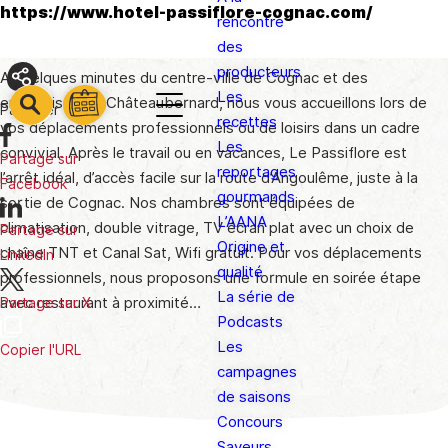
https://www.hotel-passiflore-cognac.com/
rencontre
des
producteurs
A quelques minutes du centre-ville de Cognac et des
Les
entreprises de Châteaubernard, nous vous accueillons lors de
barre
Partager
barre
recettes
vos déplacements professionnels ou de loisirs dans un cadre
barre
1
2
Les
convivial. Après le travail ou en vacances, Le Passiflore est
3
Partage sur
reportages
l’arrêt idéal, d’accès facile sur la route d’Angoulême, juste à la
Facebook
gourmands
sortie de Cognac. Nos chambres sont équipées de
L’AANA
climatisation, double vitrage, TV écran plat avec un choix de
Partage sur
Origine et
chaîne TNT et Canal Sat, Wifi gratuit. Pour vos déplacements
LinkedIn
qualité
professionnels, nous proposons une formule en soirée étape
La série de
avec restaurant à proximité…
Partage sur X
Podcasts
Les
Copier l'URL
campagnes
de saisons
Concours
Saveurs