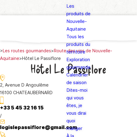
Les
produits de
Nouvelle-
Aquitaine
Tous les
produits du
>
Les routes gourmandes
>
Route des vins de Nouvelle-
territoire
Aquitaine
>
Hôtel Le Passiflore
Exploration
Hôtel Le Passiflore
gourmande
Calendrier
de saison
2, Avenue D Angoulême
Dites-moi
16100 CHATEAUBERNARD
qui vous
êtes, je
+33 5 45 32 16 15
vous dirai
/
quoi
logislepassiflore@gmail.com
manger
À la