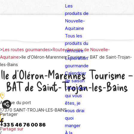
Les
produits de
Nouvelle-
Aquitaine
Tous les
produits du
>
Les routes gourmandes
>
Route des vins de Nouvelle-
territoire
Aquitaine
>
Ile d’Oléron-Marennes Tourisme – BAT de Saint-Trojan-
Exploration
les-Bains
gourmande
Ile d’Oléron-Marennes Tourisme –
Calendrier
de saison
BAT de Saint-Trojan-les-Bains
Dites-moi
qui vous
Avenue du port
êtes, je
17370 SAINT-TROJAN-LES-BAINS
vous dirai
Partager
quoi
+33 5 46 76 00 86
manger
Partage sur
/
À la