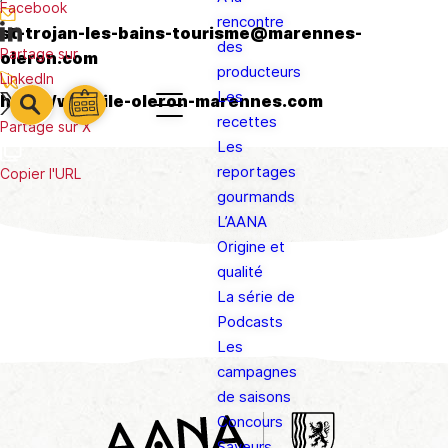
Facebook
rencontre
st-trojan-les-bains-tourisme@marennes-
des
Partage sur
oleron.com
producteurs
LinkedIn
Les
http://www.ile-oleron-marennes.com
barre
barre
recettes
barre
Partage sur X
1
2
Les
3
reportages
Copier l'URL
gourmands
L’AANA
Origine et
qualité
La série de
Podcasts
Les
campagnes
de saisons
Concours
Saveurs