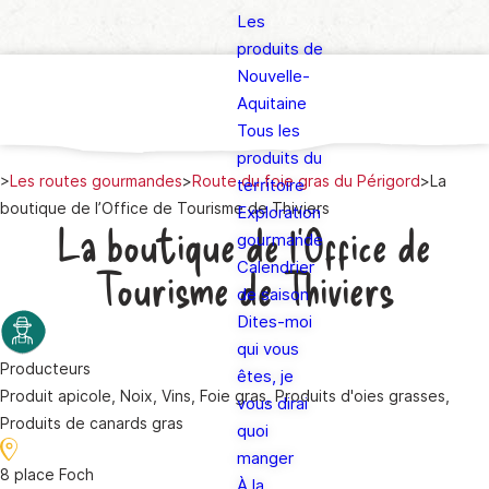
Les
produits de
Nouvelle-
Aquitaine
Tous les
produits du
>
Les routes gourmandes
>
Route du foie gras du Périgord
>
La
territoire
boutique de l’Office de Tourisme de Thiviers
Exploration
La boutique de l’Office de
gourmande
Calendrier
Tourisme de Thiviers
de saison
Dites-moi
qui vous
Producteurs
êtes, je
Produit apicole, Noix, Vins, Foie gras, Produits d'oies grasses,
vous dirai
Produits de canards gras
quoi
manger
8 place Foch
À la