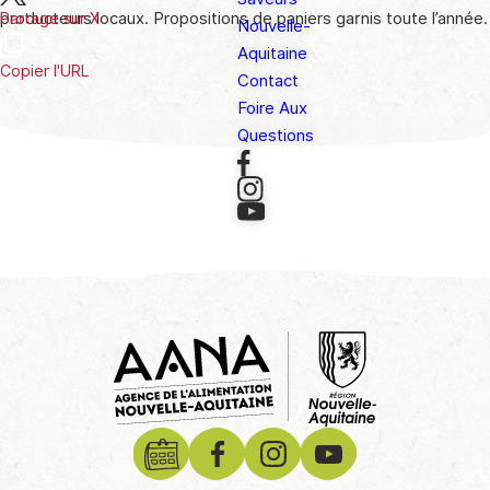
producteurs locaux. Propositions de paniers garnis toute l’année.
Partage sur X
Nouvelle-
Aquitaine
Copier l'URL
Contact
Foire Aux
Questions