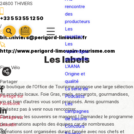
24800 THIVIERS
rencontre
des
+33 5 53 55 12 50
producteurs
/
Les
barre
barre
recettes
bit.thiviers@perigord-limousin.fr
barre
1
2
Les
3
http://www.perigord-limousin-tourisme.com
reportages
Les labels
gourmands
L’AANA
Flow Vélo
Origine et
qualité
Partager
La boutique de l’Office de Tourisme propose une large sélection
La série de
de produits locaux. Foie Gras, miels, escargots, gourmandises,
Podcasts
Partage sur
vin et bien d’autres vous sont proposés. Amis gourmands
Les
Facebook
n’hésitez pas à venir nous rencontrer.
campagnes
Chez nous, les souvenirs se mangent ! Demandez le programme
Partage sur
de saisons
des animations auprès des équipes car de nombreuses
LinkedIn
Concours
animations sont organisées durant l’année avec nos chefs et
Saveurs