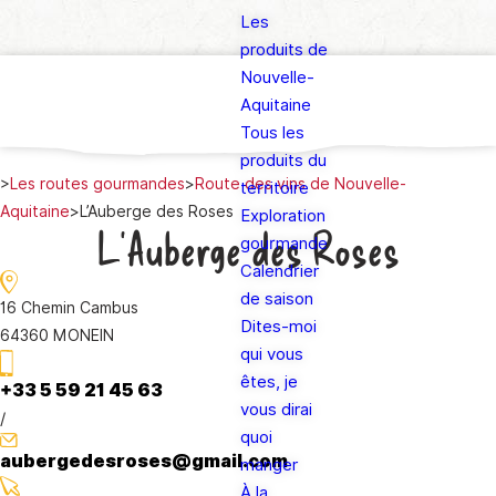
Les
produits de
Nouvelle-
Aquitaine
Tous les
produits du
>
Les routes gourmandes
>
Route des vins de Nouvelle-
territoire
Aquitaine
>
L’Auberge des Roses
Exploration
L’Auberge des Roses
gourmande
Calendrier
de saison
16 Chemin Cambus
Dites-moi
64360 MONEIN
qui vous
êtes, je
+33 5 59 21 45 63
vous dirai
/
quoi
aubergedesroses@gmail.com
manger
À la