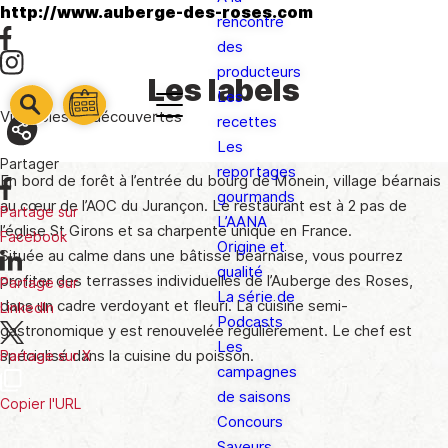
http://www.auberge-des-roses.com
rencontre
des
producteurs
Les labels
Les
barre
Vignobles et découvertes
barre
recettes
barre
1
2
Les
3
Partager
reportages
En bord de forêt à l’entrée du bourg de Monein, village béarnais
gourmands
au cœur de l’AOC du Jurançon. Le restaurant est à 2 pas de
Partage sur
L’AANA
l’église St Girons et sa charpente unique en France.
Facebook
Origine et
Située au calme dans une bâtisse béarnaise, vous pourrez
qualité
profiter des terrasses individuelles de l’Auberge des Roses,
Partage sur
La série de
dans un cadre verdoyant et fleuri. La cuisine semi-
LinkedIn
Podcasts
gastronomique y est renouvelée régulièrement. Le chef est
Les
spécialisé dans la cuisine du poisson.
Partage sur X
campagnes
de saisons
Copier l'URL
Concours
Saveurs