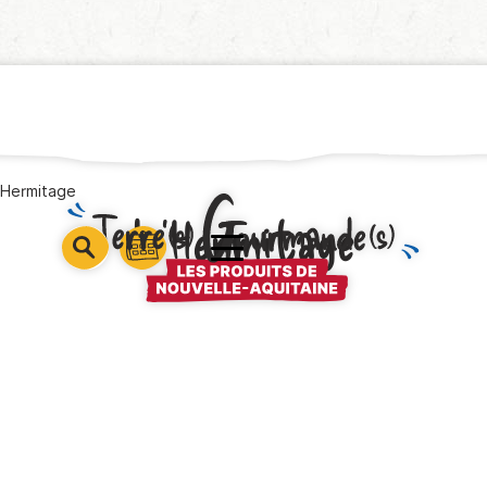
’Hermitage
L’Hermitage
barre
barre
barre
1
2
3