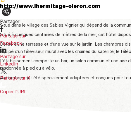
http://www.lhermitage-oleron.com
Partager
Situé dans le village des Sables Vignier qui dépend de la commun
Situé à quelques centaines de mètres de la mer, cet hôtel dispose
Partage sur
Facebook
Dotée d’une terrasse et d’une vue sur le jardin. Les chambres d
équipé d’un téléviseur mural avec les chaînes du satellite, le télé
Partage sur
L’établissement comporte un bar, un salon commun et une aire de
LinkedIn
randonnée à pied ou à vélo.
4 chambres ont été spécialement adaptées et conçues pour tous
Partage sur X
Copier l'URL