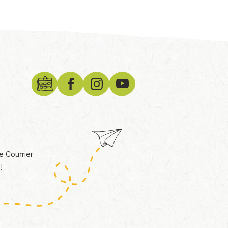
e Courrier
!