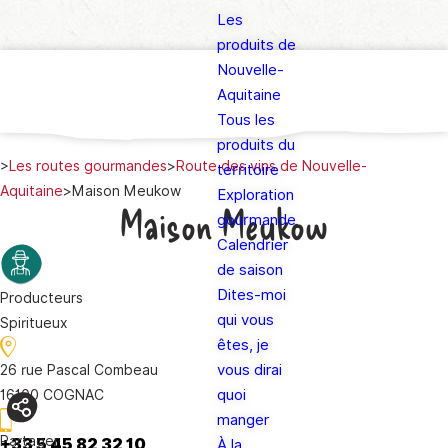
Les
produits de
Nouvelle-
Aquitaine
Tous les
produits du
>
Les routes gourmandes
>
Route des vins de Nouvelle-
territoire
Aquitaine
>
Maison Meukow
Exploration
Maison Meukow
gourmande
Calendrier
de saison
Dites-moi
Producteurs
qui vous
Spiritueux
êtes, je
vous dirai
26 rue Pascal Combeau
quoi
16100 COGNAC
manger
Partager
+33 5 45 82 32 10
À la