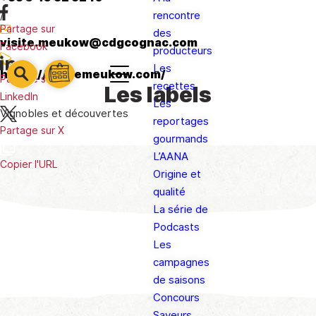
/
rencontre
Partage sur
des
visite.meukow@cdgcognac.com
Facebook
producteurs
Les
https://visitemeukow.com/
barre
Partage sur
barre
recettes
Les labels
barre
1
LinkedIn
2
Les
3
Vignobles et découvertes
reportages
Partage sur X
gourmands
L’AANA
Copier l'URL
Origine et
qualité
La série de
Podcasts
Les
campagnes
de saisons
Concours
Saveurs